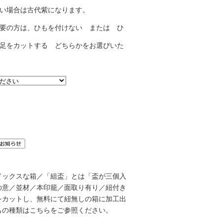
い場合は古代紫になります。
要の方は、ひもを付けない または ひ
足をカットする どちらかをお選びいた
ドックスな箱／「組盃」とは「盃が三個入
の意／並材／本印籠／面取り有り／紐付き
をカットし、無料にて紐無しの箱に加工出
もの種類は
こちら
をご参照ください。