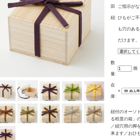
田
ご指示がな
紐:
ひもがご不
も穴のある
だけます。
数
個
量:
在
×
庫:
紐付のオーソ
る程度の箱」
／紐穴用の脚
来ます／おひ