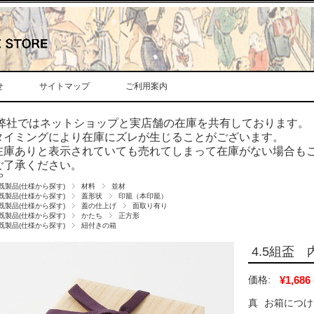
せ
サイトマップ
ご利用案内
弊社ではネットショップと実店舗の在庫を共有しております。
タイミングにより在庫にズレが生じることがございます。
在庫ありと表示されていても売れてしまって在庫がない場合も
ご了承ください。
P
既製品(仕様から探す)
材料
並材
既製品(仕様から探す)
蓋形状
印籠（本印籠）
既製品(仕様から探す)
蓋の仕上げ
面取り有り
既製品(仕様から探す)
かたち
正方形
既製品(仕様から探す)
紐付きの箱
4.5組盃 内
価格:
¥1,686
真
お箱につけ