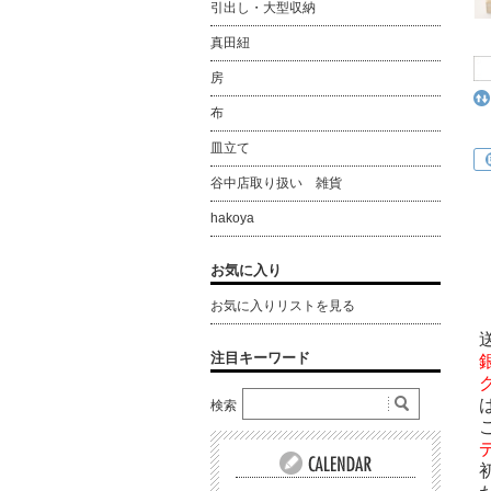
引出し・大型収納
真田紐
房
布
皿立て
谷中店取り扱い 雑貨
hakoya
お気に入り
お気に入りリストを見る
注目キーワード