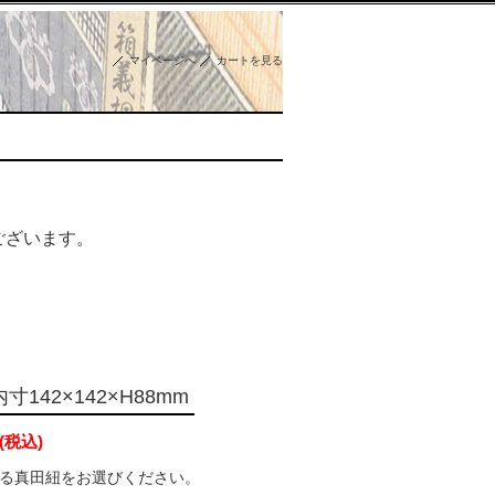
マイページへ
カートを見る
ございます。
寸142×142×H88mm
(税込)
る真田紐をお選びください。