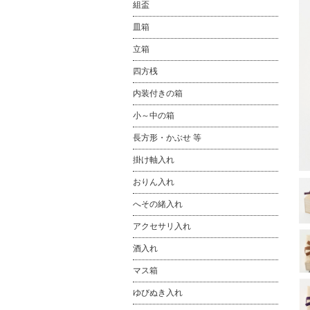
組盃
皿箱
立箱
四方桟
内装付きの箱
小～中の箱
長方形・かぶせ 等
掛け軸入れ
おりん入れ
へその緒入れ
アクセサリ入れ
酒入れ
マス箱
ゆびぬき入れ