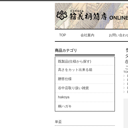
TOP
会社案内
お問い合わ
商品カテゴリ
既製品(仕様から探す)
高さをカット出来る箱
TO
贈答仕様
谷中店取り扱い雑貨
hakoya
桐ハガキ
単盃