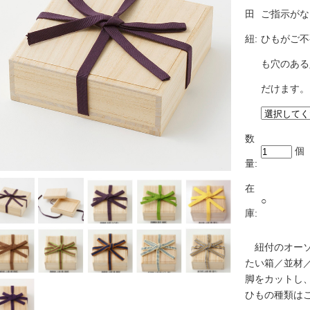
田
ご指示がな
紐:
ひもがご不
も穴のある
だけます。
数
個
量:
在
○
庫:
紐付のオーソ
たい箱／並材
脚をカットし
ひもの種類は