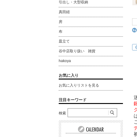
引出し・大型収納
真田紐
房
布
皿立て
谷中店取り扱い 雑貨
hakoya
お気に入り
お気に入りリストを見る
注目キーワード