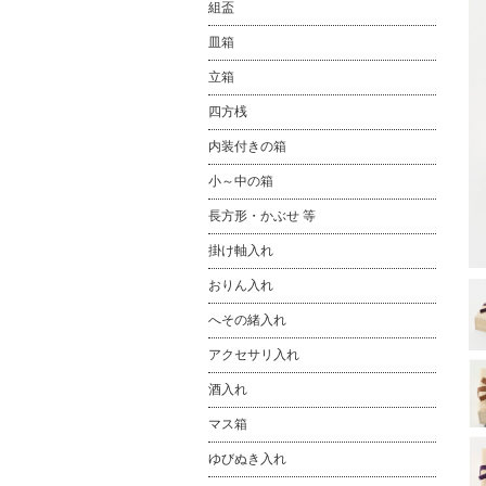
組盃
皿箱
立箱
四方桟
内装付きの箱
小～中の箱
長方形・かぶせ 等
掛け軸入れ
おりん入れ
へその緒入れ
アクセサリ入れ
酒入れ
マス箱
ゆびぬき入れ