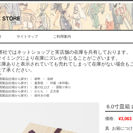
せ
サイトマップ
ご利用案内
弊社ではネットショップと実店舗の在庫を共有しております。
タイミングにより在庫にズレが生じることがございます。
在庫ありと表示されていても売れてしまって在庫がない場合も
ご了承ください。
P
既製品(仕様から探す)
材料
並材
既製品(仕様から探す)
蓋形状
印籠（本印籠）
既製品(仕様から探す)
蓋の仕上げ
面取り有り
既製品(仕様から探す)
かたち
正方形
既製品(仕様から探す)
紐付きの箱
6.0寸皿箱 
価格:
¥3,063
真
お箱につけ