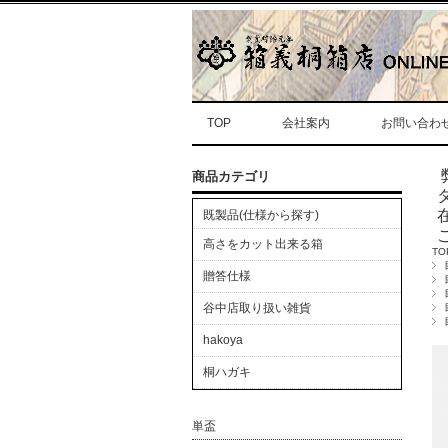
TOP
会社案内
お問い合わ
商品カテゴリ
既製品(仕様から探す)
高さをカット出来る箱
TO
贈答仕様
谷中店取り扱い雑貨
hakoya
桐ハガキ
単盃