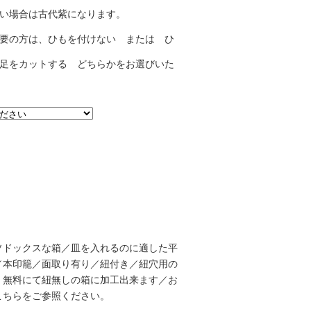
い場合は古代紫になります。
要の方は、ひもを付けない または ひ
足をカットする どちらかをお選びいた
ドックスな箱／皿を入れるのに適した平
／本印籠／面取り有り／紐付き／紐穴用の
、無料にて紐無しの箱に加工出来ます／お
こちら
をご参照ください。