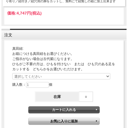
り有り／紐付き／紐穴用の脚をカットし、無料にて紐無しの箱に加工出来ます
価格:
4,747円
(税込)
注文
真田紐:
お箱につける真田紐をお選びください。
ご指示がない場合は古代紫になります。
ひもがご不要の方は、ひもを付けない または ひも穴のある足を
カットする どちらかをお選びいただけます。
購入数：
個
在庫
○