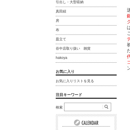
引出し・大型収納
真田紐
房
布
皿立て
谷中店取り扱い 雑貨
hakoya
お気に入り
お気に入りリストを見る
注目キーワード