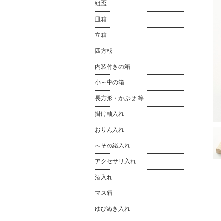
組盃
皿箱
立箱
四方桟
内装付きの箱
小～中の箱
長方形・かぶせ 等
掛け軸入れ
おりん入れ
へその緒入れ
アクセサリ入れ
酒入れ
マス箱
ゆびぬき入れ