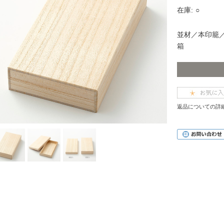
在庫:
○
並材／本印籠
箱
返品についての詳