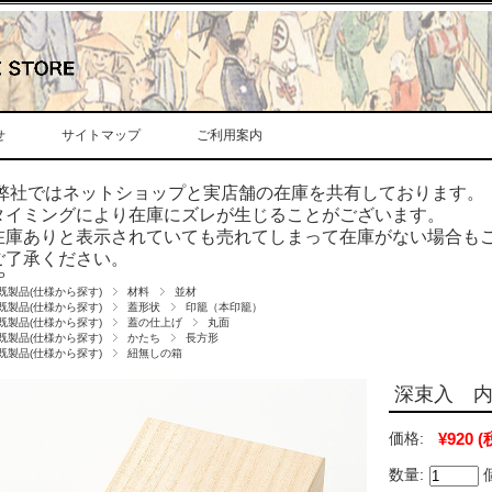
せ
サイトマップ
ご利用案内
弊社ではネットショップと実店舗の在庫を共有しております。
タイミングにより在庫にズレが生じることがございます。
在庫ありと表示されていても売れてしまって在庫がない場合も
ご了承ください。
P
既製品(仕様から探す)
材料
並材
既製品(仕様から探す)
蓋形状
印籠（本印籠）
既製品(仕様から探す)
蓋の仕上げ
丸面
既製品(仕様から探す)
かたち
長方形
既製品(仕様から探す)
紐無しの箱
深束入 内寸
価格:
¥920
(
数量: