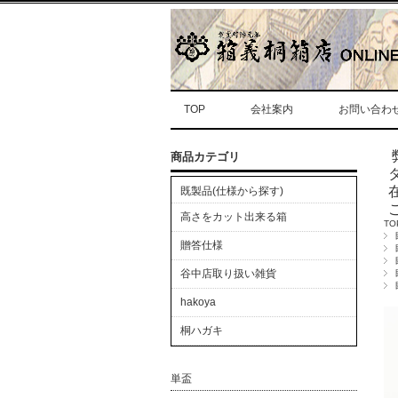
TOP
会社案内
お問い合わ
商品カテゴリ
既製品(仕様から探す)
高さをカット出来る箱
TO
贈答仕様
谷中店取り扱い雑貨
hakoya
桐ハガキ
単盃