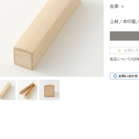
在庫:
○
上材／本印籠
返品についての詳