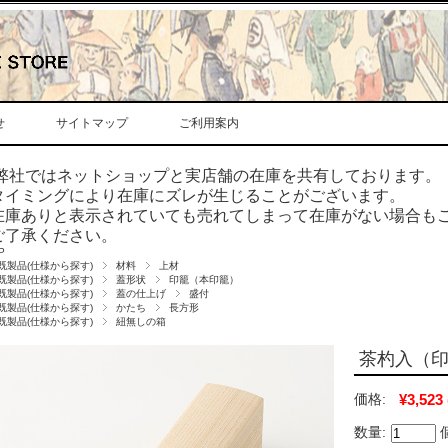
せ
サイトマップ
ご利用案内
弊社ではネットショップと実店舗の在庫を共有しております。
タイミングにより在庫にズレが生じることがございます。
在庫ありと表示されていても売れてしまって在庫がない場合も
ご了承ください。
P
既製品(仕様から探す)
材料
上材
既製品(仕様から探す)
蓋形状
印籠（本印籠）
既製品(仕様から探す)
蓋の仕上げ
盛付
既製品(仕様から探す)
かたち
長方形
既製品(仕様から探す)
紐無しの箱
茶杓入（印籠
価格:
¥3,523
数量: