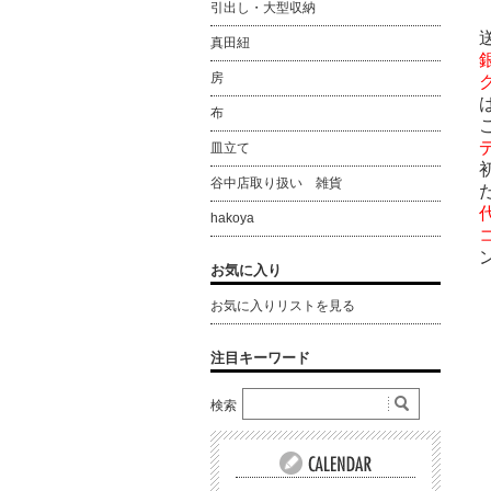
引出し・大型収納
真田紐
房
布
皿立て
谷中店取り扱い 雑貨
hakoya
お気に入り
お気に入りリストを見る
注目キーワード