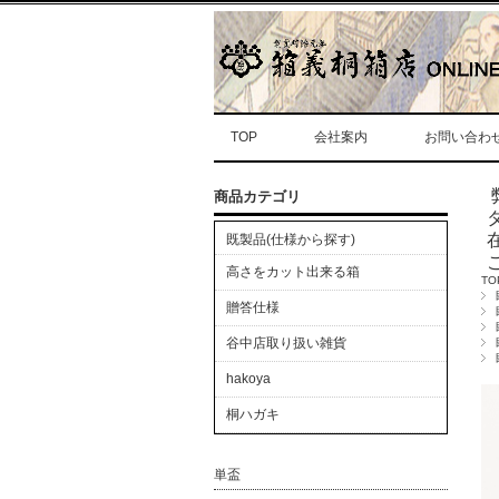
TOP
会社案内
お問い合わ
商品カテゴリ
既製品(仕様から探す)
高さをカット出来る箱
TO
贈答仕様
谷中店取り扱い雑貨
hakoya
桐ハガキ
単盃