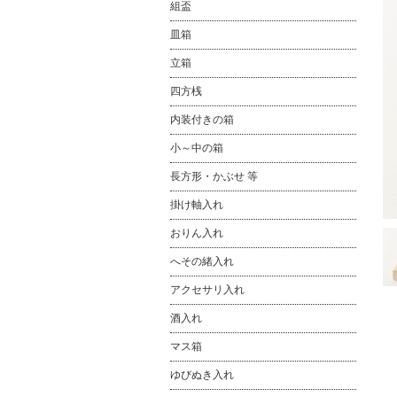
組盃
皿箱
立箱
四方桟
内装付きの箱
小～中の箱
長方形・かぶせ 等
掛け軸入れ
おりん入れ
へその緒入れ
アクセサリ入れ
酒入れ
マス箱
ゆびぬき入れ