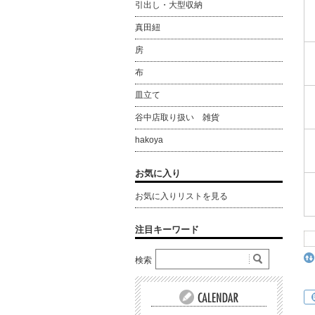
引出し・大型収納
真田紐
房
布
皿立て
谷中店取り扱い 雑貨
hakoya
お気に入り
お気に入りリストを見る
注目キーワード