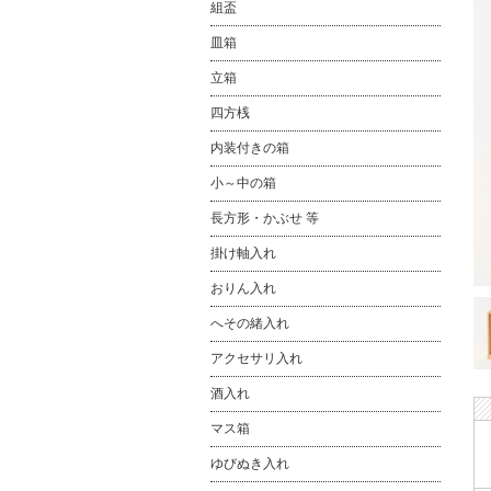
組盃
皿箱
立箱
四方桟
内装付きの箱
小～中の箱
長方形・かぶせ 等
掛け軸入れ
おりん入れ
へその緒入れ
アクセサリ入れ
酒入れ
マス箱
ゆびぬき入れ