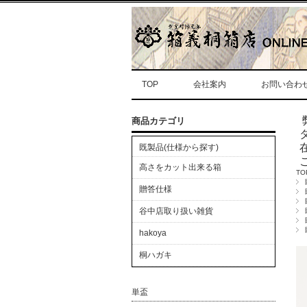
TOP
会社案内
お問い合わ
商品カテゴリ
既製品(仕様から探す)
高さをカット出来る箱
TO
贈答仕様
谷中店取り扱い雑貨
hakoya
桐ハガキ
単盃