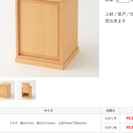
上材／落戸／
意出来ます
サイズ
仕切り
¥8,
仕切り有
2.5寸 幅127mm、奥行127mmm、上段79mm下段91mm
¥8,
仕切り無