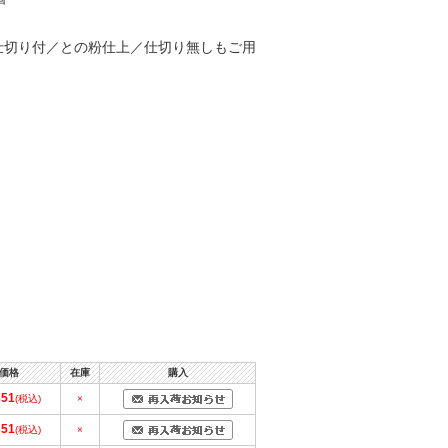
仕切り付／との粉仕上／仕切り無しもご用
価格
在庫
購入
351
(税込)
×
351
(税込)
×