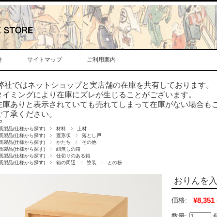
せ
サイトマップ
ご利用案内
弊社ではネットショップと実店舗の在庫を共有しております。
タイミングにより在庫にズレが生じることがございます。
在庫ありと表示されていても売れてしまって在庫がない場合も
ご了承ください。
P
既製品(仕様から探す)
材料
上材
既製品(仕様から探す)
蓋形状
落とし戸
既製品(仕様から探す)
かたち
その他
既製品(仕様から探す)
紐無しの箱
既製品(仕様から探す)
仕切りのある箱
既製品(仕様から探す)
箱の周辺
塗装
との粉
おりんを
価格:
¥8,351
数量: