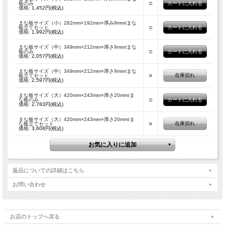
○
板のみ
価格:
1,452円(税込)
まな板サイズ（小）282mm×192mm×厚み9mm/まな
○
板立てセット
価格:
1,992円(税込)
まな板サイズ（中）349mm×212mm×厚さ9mm/まな
○
板のみ
価格:
2,057円(税込)
まな板サイズ（中）349mm×212mm×厚さ9mm/まな
×
在庫切れ
板立てセット
価格:
2,597円(税込)
まな板サイズ（大）420mm×243mm×厚さ20mm/ま
○
な板のみ
価格:
2,783円(税込)
まな板サイズ（大）420mm×243mm×厚さ20mm/ま
×
在庫切れ
な板立てセット
価格:
3,608円(税込)
返品についての詳細はこちら
お問い合わせ
お店のトップへ戻る