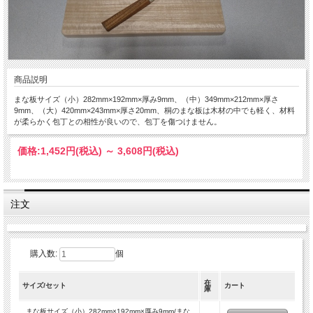
商品説明
まな板サイズ（小）282mm×192mm×厚み9mm、（中）349mm×212mm×厚さ
9mm、（大）420mm×243mm×厚さ20mm、桐のまな板は木材の中でも軽く、材料
が柔らかく包丁との相性が良いので、包丁を傷つけません。
価格:
1,452円
(税込)
～
3,608円
(税込)
注文
購入数:
個
在
サイズ/セット
カート
庫
まな板サイズ（小）282mm×192mm×厚み9mm/まな