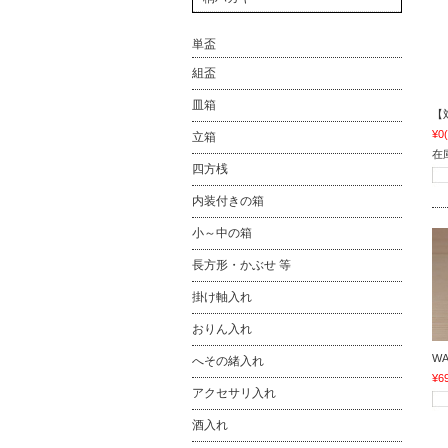
単盃
組盃
皿箱
【
¥0
立箱
在
四方桟
内装付きの箱
小～中の箱
長方形・かぶせ 等
掛け軸入れ
おりん入れ
W
へその緒入れ
¥6
アクセサリ入れ
酒入れ