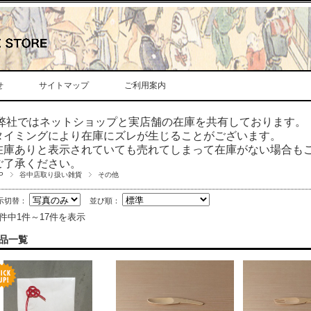
せ
サイトマップ
ご利用案内
弊社ではネットショップと実店舗の在庫を共有しております。
タイミングにより在庫にズレが生じることがございます。
在庫ありと表示されていても売れてしまって在庫がない場合も
ご了承ください。
P
谷中店取り扱い雑貨
その他
示切替：
並び順：
7件中1件～17件を表示
品一覧