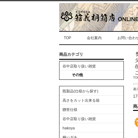
TOP
会社案内
お問い合わ
商品カテゴリ
谷中店取り扱い雑貨
その他
TO
表
既製品(仕様から探す)
1
高さをカット出来る箱
商
贈答仕様
谷中店取り扱い雑貨
hakoya
桐ハガキ