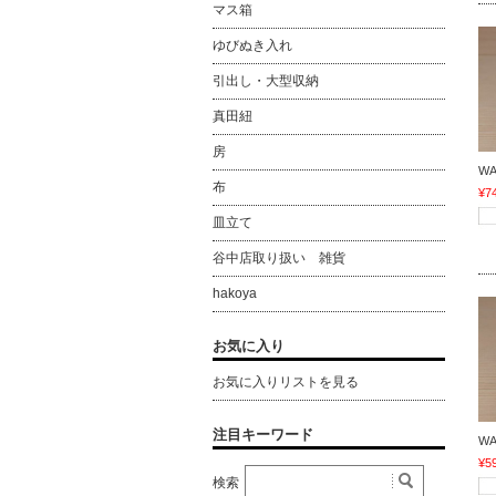
マス箱
ゆびぬき入れ
引出し・大型収納
真田紐
房
W
布
¥7
皿立て
谷中店取り扱い 雑貨
hakoya
お気に入り
お気に入りリストを見る
注目キーワード
W
¥5