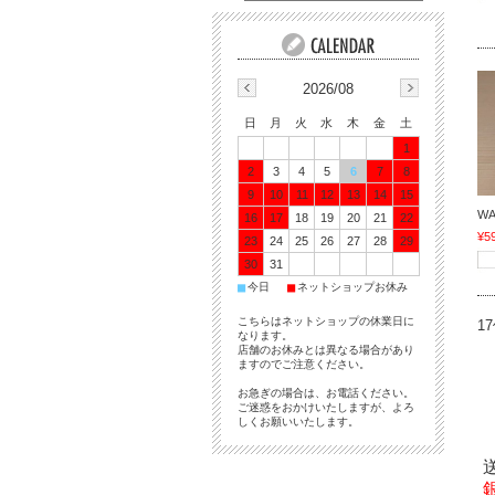
2026/08
日
月
火
水
木
金
土
1
2
3
4
5
6
7
8
9
10
11
12
13
14
15
W
16
17
18
19
20
21
22
¥5
23
24
25
26
27
28
29
30
31
■
■
今日
ネットショップお休み
こちらはネットショップの休業日に
1
なります。
店舗のお休みとは異なる場合があり
ますのでご注意ください。
お急ぎの場合は、お電話ください。
ご迷惑をおかけいたしますが、よろ
しくお願いいたします。