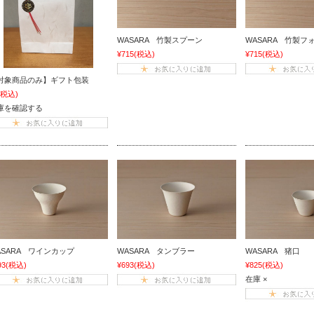
WASARA 竹製スプーン
WASARA 竹製フ
¥715
(税込)
¥715
(税込)
対象商品のみ】ギフト包装
(税込)
庫を確認する
ASARA ワインカップ
WASARA タンブラー
WASARA 猪口
93
(税込)
¥693
(税込)
¥825
(税込)
在庫 ×