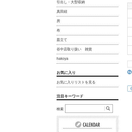
引出し・大型収納
真田紐
房
布
皿立て
谷中店取り扱い 雑貨
hakoya
お気に入り
お気に入りリストを見る
注目キーワード