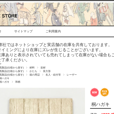
せ
サイトマップ
ご利用案内
弊社ではネットショップと実店舗の在庫を共有しております。
タイミングにより在庫にズレが生じることがございます。
在庫ありと表示されていても売れてしまって在庫がない場合も
ご了承ください。
P
既製品(仕様から探す)
材料
並材
既製品(仕様から探す)
かたち
長方形
既製品(仕様から探す)
箱の周辺
名入・絵付等
レーザー
桐ハガキ
桐ハガキ
和柄
桐ハガキ