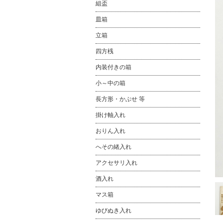
組盃
皿箱
立箱
四方桟
内装付きの箱
小～中の箱
長方形・かぶせ 等
掛け軸入れ
おりん入れ
へその緒入れ
アクセサリ入れ
酒入れ
マス箱
ゆびぬき入れ