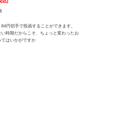
税込)
個
。84円切手で投函することができます。
ない時期だからこそ、ちょっと変わったお
みてはいかがですか