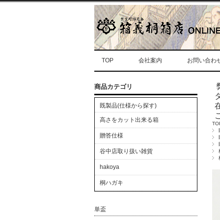
TOP
会社案内
お問い合わ
商品カテゴリ
既製品(仕様から探す)
高さをカット出来る箱
TO
贈答仕様
谷中店取り扱い雑貨
hakoya
桐ハガキ
単盃