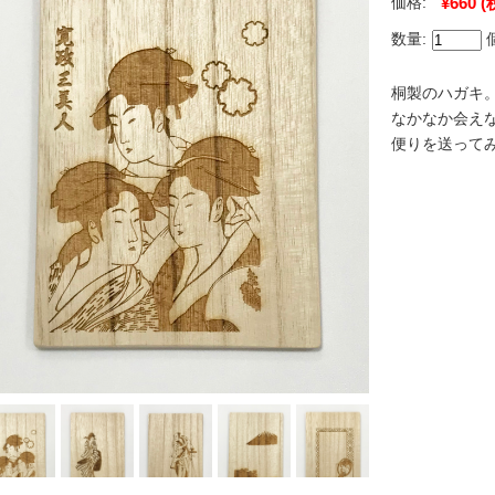
価格:
¥660
(
数量:
桐製のハガキ
なかなか会え
便りを送って