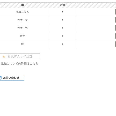
柄
在庫
寛政三美人
○
役者・女
○
役者・男
○
富士
○
鏡
○
返品についての詳細はこちら