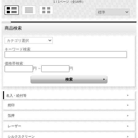
1 / 1ページ
（全16件）
商品検索
キーワード検索
価格帯検索
円 ～
円
名入・絵付等
焼印
箔押
レーザー
シルクスクリーン